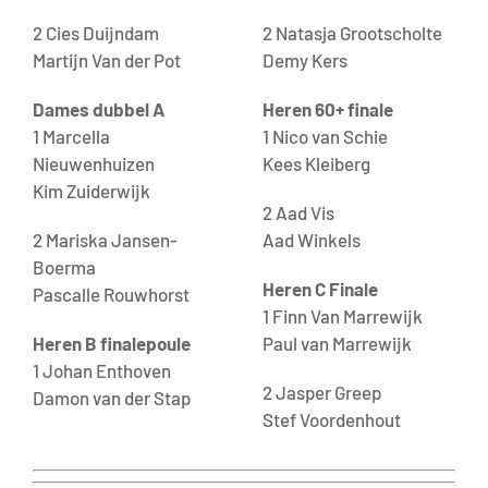
2 Cies Duijndam
2 Natasja Grootscholte
Martijn Van der Pot
Demy Kers
Dames dubbel A
Heren 60
+ finale
1 Marcella
1 Nico van Schie
Nieuwenhuizen
Kees Kleiberg
Kim Zuiderwijk
2 Aad Vis
2 Mariska Jansen-
Aad Winkels
Boerma
Heren C Finale
Pascalle Rouwhorst
1 Finn Van Marrewijk
Heren B finalepoule
Paul van Marrewijk
1 Johan Enthoven
2 Jasper Greep
Damon van der Stap
Stef Voordenhout