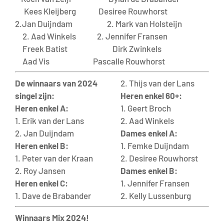
Kees Kleijberg Desiree Rouwhorst
2.Jan Duijndam 2. Mark van Holsteijn
2. Aad Winkels 2. Jennifer Fransen
Freek Batist Dirk Zwinkels
Aad Vis Pascalle Rouwhorst
De winnaars van 2024
2. Thijs van der Lans
singel zijn:
Heren enkel 60+:
Heren enkel A:
1. Geert Broch
1. Erik van der Lans
2. Aad Winkels
2. Jan Duijndam
Dames enkel A:
Heren enkel B:
1. Femke Duijndam
1. Peter van der Kraan
2. Desiree Rouwhorst
2. Roy Jansen
Dames enkel B:
Heren enkel C:
1. Jennifer Fransen
1. Dave de Brabander
2. Kelly Lussenburg
Winnaars Mix 2024!