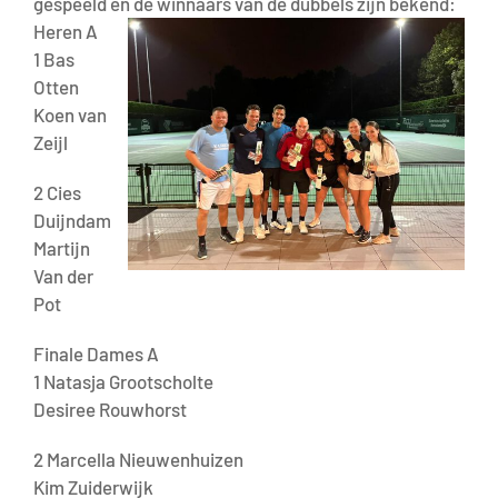
gespeeld en de winnaars van de dubbels zijn bekend:
Heren A
1 Bas
Otten
Koen van
Zeijl
2 Cies
Duijndam
Martijn
Van der
Pot
Finale Dames A
1 Natasja Grootscholte
Desiree Rouwhorst
2 Marcella Nieuwenhuizen
Kim Zuiderwijk