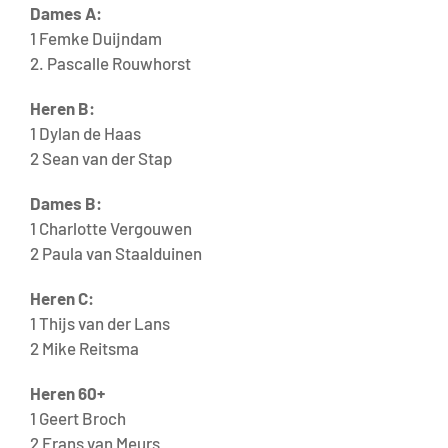
Dames A:
1 Femke Duijndam
2. Pascalle Rouwhorst
Heren B:
1 Dylan de Haas
2 Sean van der Stap
Dames B:
1 Charlotte Vergouwen
2 Paula van Staalduinen
Heren C:
1 Thijs van der Lans
2 Mike Reitsma
Heren 60+
1 Geert Broch
2 Frans van Meurs