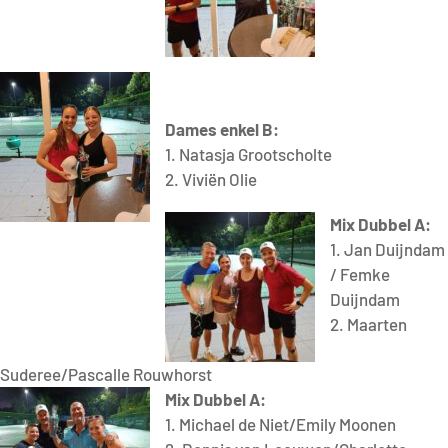
D
ames en
kel B:
1. Natasja Grootscholte
2. Viviën Olie
Mix Dubbel A:
1. Jan Duijndam
/ Femke
Duijndam
2. Maarten
Suderee/Pascalle Rouwhorst
Mix Dubbel A:
1. Michael de Niet/Emily Moonen