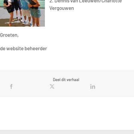
2. Dennis van Leeuwen/Charlotte
Vergouwen
Groeten,
de website beheerder
Deel dit verhaal